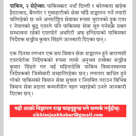
शिष्टाचार भेट
10 January 2026
पाकिम, २ सेप्टेम्बरः
पाकिमबाट नयाँ दिल्ली र कोलकता बाहेक
मुख्यमन्त्री प्रेमसिंह तामाङले गरे नयाँ
हैदरावाद, बैंगलोर र गुवाहाटीको सेवा चाँडै सञ्चालन गर्ने तयारी
दिल्लीमा भाजपा राष्ट्रिय कार्यकारी अध्यक्ष
चलिरहेको छ भने अन्तर्राष्ट्रिय सेवाका रूपमा भुटानको ड्रुक एयर
नितिन नवीनसँग भेट
10 January 2026
र नेपालको बुद्ध एयरले पनि पाकिममा सेवा सुरु गर्नसक्ने प्रबल
मुख्यमन्त्री तामाङले गरे केन्द्रीय कानुन
सम्भावना रहेको एयरपोर्ट अथरिटी अफ् इण्डियाको पाकिमका
निर्देशक सञ्जीव कुमार सिंहले जानकारी दिएका छन्।
तथा न्याय राज्यमन्त्री अर्जुन राम
मेघवालसँग नयाँ भेट
10 January 2026
एक दिनमा लगभग एक सय विमान सेवा सञ्चालन हुने वाराणसी
एयरपोर्टमा निर्देशकको रूपमा लामो अनुभव राखेका सञ्जीव
कुमार सिंहले गत मई महिनादेखि पाकिम विमानस्थलमा
निर्देशकको जिम्मेवारी सम्हालिरहेका छन्। लगातार बाधित हुने
गरेको पाकिमको विमान सेवा सुचारु र नियमित गराउन विभिन्न
विमान सेवा प्रदाता कम्पनीसँग पहल भइरहेको उनले जानकारी
दिएका छन्।