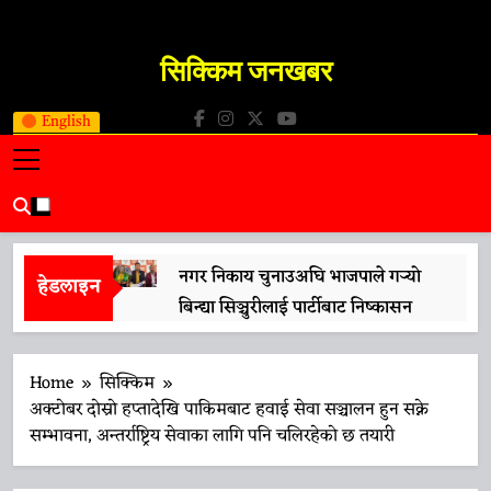
Skip
to
सिक्किम जनखबर
content
Sikkim JanKhabar
English
नगर निकाय चुनाउअघि भाजपाले गर्‍यो
हेडलाइन
बिन्द्या सिञ्चुरीलाई पार्टीबाट निष्कासन
13 April 2026
मुख्यमन्त्री प्रेमसिंह तामाङले गरे ‘नारी
Home
सिक्किम
शक्ति वन्दन अधिनियम’लाई समर्थन
अक्टोबर दोस्रो हप्तादेखि पाकिमबाट हवाई सेवा सञ्चालन हुन सक्ने
सम्भावना, अन्तर्राष्ट्रिय सेवाका लागि पनि चलिरहेको छ तयारी
13 April 2026
प्रधानमन्त्री मोदीको भ्रमणको तयारीलाई