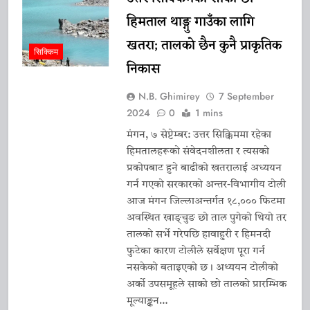
शिष्टाचार भेट
10 January 2026
मुख्यमन्त्री प्रेमसिंह तामाङले गरे नयाँ
हिमताल थाङ्गु गाउँका लागि
दिल्लीमा भाजपा राष्ट्रिय कार्यकारी अध्यक्ष
खतरा; तालको छैन कुनै प्राकृतिक
सिक्किम
नितिन नवीनसँग भेट
10 January 2026
निकास
मुख्यमन्त्री तामाङले गरे केन्द्रीय कानुन
तथा न्याय राज्यमन्त्री अर्जुन राम
N.B. Ghimirey
7 September
2024
0
1 mins
मेघवालसँग नयाँ भेट
10 January 2026
मंगन, ७ सेप्टेम्बर: उत्तर सिक्किममा रहेका
हिमतालहरूको संवेदनशीलता र त्यसको
प्रकोपबाट हुने बाढीको खतरालाई अध्ययन
गर्न गएको सरकारको अन्तर-विभागीय टोली
आज मंगन जिल्लाअन्तर्गत १८,००० फिटमा
अवस्थित खाङ्चुङ छो ताल पुगेको थियो तर
तालको सर्भे गरेपछि हावाहुरी र हिमनदी
फुटेका कारण टोलीले सर्वेक्षण पूरा गर्न
नसकेको बताइएको छ। अध्ययन टोलीको
अर्को उपसमूहले साको छो तालको प्रारम्भिक
मूल्याङ्कन…