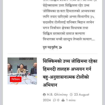
उत्तर सिक्किम प्रस्थान गरेको छ। आगामी १४
सेप्टेम्बरसम्म उत्तर सिक्किममा रहेर उच्च
जोखिमका छःवटा हिमतालको अध्ययनका
लागि तयार पारिएको अन्तर-विभागीय ३५
सदस्यीय टोलीलाई शनिबार बिहान लाचेन
मगन निर्वाचन क्षेत्रका विधायक तथा
सिक्किम सरकारको समाज कल्याण
विभागका मन्त्री साम्डुप लेप्चाले फ्ल्याग…
पूरा पढ्नुहोस्
सिक्किमको उच्च जोखिममा रहेका
हिमनदी तालहरू अध्ययन गर्न
बहु-अनुशासनात्मक टोलीको
सिक्किम
अभियान
N.B. Ghimirey
23 August
2024
0
1 mins