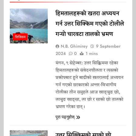
लिएर मुख्यमन्त्री तामाङको अध्यक्षतामा
समीक्षा बैठक सम्पन्न
13 April 2026
हिमतालहरूको खतरा अध्ययन
गैर-सिक्किमे पुरुषसँग विवाहित
गर्न उत्तर सिक्किम गएको टोलीले
महिलाका सन्तानलाई सीओआई नदिने
गर्‍यो चारवटा तालको भ्रमण
नीति कायम
9 April 2026
सिक्किम
एसकेएमको १४औँ स्थापना दिवसको
N.B. Ghimirey
9 September
तयारीबारे दोस्रो समन्वय बैठक सम्पन्न
2024
0
1 mins
12 January 2026
मंगन, ९ सेप्टेम्बर: उत्तर सिक्किममा रहेका
नाथाङ गाउँमा आइस हकी सुरु
हिमतालहरूको संवेदनशीलता र त्यसको
गरिने
प्रकोपबाट हुने बाढीको खतरालाई अध्ययन
11 January 2026
गर्न गएको सरकारको अन्तर-विभागीय
मुख्यमन्त्री तामाङले जनाए प्रि–बजेट
टोलीका तीन समुहले आज खाङ्चुङ छो,
लाचुङ खाङ्सा, ला छो र साको छो तालको
बैठकमा सहभागी, राज्यका विकास
भ्रमण गरेका छन्।
प्राथमिकतामाथि जोड
11 January 2026
पूरा पढ्नुहोस्
मुख्यमन्त्री तामाङले गरे नयाँ दिल्लीमा
उपराष्ट्रपति सीपी राधाकृष्णनसँग
उत्तर सिक्किमको साको छो