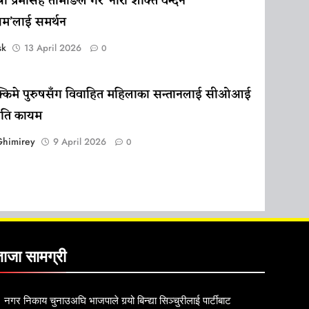
त्री प्रेमसिंह तामाङले गरे ‘नारी शक्ति वन्दन
म’लाई समर्थन
sk
13 April 2026
0
क्किमे पुरुषसँग विवाहित महिलाका सन्तानलाई सीओआई
ीति कायम
Ghimirey
9 April 2026
0
ताजा सामग्री
नगर निकाय चुनाउअघि भाजपाले गर्‍यो बिन्द्या सिञ्चुरीलाई पार्टीबाट