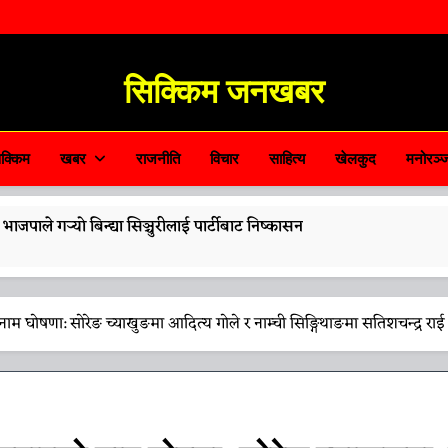
सिक्किम जनखबर
Sikkim JanKhabar
क्किम
खबर
राजनीति
विचार
साहित्य
खेलकुद
मनोरञ्
पाले गर्‍यो बिन्द्या सिञ्चुरीलाई पार्टीबाट निष्कासन
 तामाङले गरे ‘नारी शक्ति वन्दन अधिनियम’लाई समर्थन
म घोषणा: सोरेङ च्याखुङमा आदित्य गोले र नाम्ची सिङ्गिथाङमा सतिशचन्द्र राई
्रमणको तयारीलाई लिएर मुख्यमन्त्री तामाङको अध्यक्षतामा समीक्षा बैठक सम्पन्न
ँग विवाहित महिलाका सन्तानलाई सीओआई नदिने नीति कायम