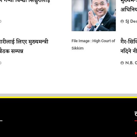
‍यो बिन्द्या सिञ्चुरीलाई
मुख्यमन्
अधिनिय
SJ De
0
ारीलाई लिएर मुख्यमन्त्री
गैर-सि
File Image : High Court of
Sikkim
ैठक सम्पन्न
नदिने न
N.B. 
0