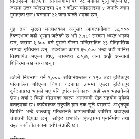
शिष्टाचार भेट
10 January 2026
प्रान्तहरूमा फैलिएको आगलागीमा परी २८ जनाको मृत्यु भएको छ,
मुख्यमन्त्री प्रेमसिंह तामाङले गरे नयाँ
जसमा उत्तर ग्योङसाङमा २४ र दक्षिण ग्योङसाङमा ४ जनाले ज्यान
गुमाएका छन्। घटनामा ३२ जना घाइते भएका छन्।
दिल्लीमा भाजपा राष्ट्रिय कार्यकारी अध्यक्ष
नितिन नवीनसँग भेट
10 January 2026
गृह तथा सुरक्षा मन्त्रालयका अनुसार आगलागीबाट ३८,०००
मुख्यमन्त्री तामाङले गरे केन्द्रीय कानुन
हेक्टरभन्दा बढी भूभाग जलेको छ भने ३,४८१ संरचना ध्वस्त भएका
तथा न्याय राज्यमन्त्री अर्जुन राम
छन्, जसमा १,३०० वर्ष पुरानो गौन्सा मन्दिरसहित २३ ऐतिहासिक
सम्पदा क्षतिग्रस्त छन्। डढेलोका कारण ३७,८०० भन्दा बढी मानिस
मेघवालसँग नयाँ भेट
10 January 2026
विस्थापित भएका थिए, जसमध्ये ८,५३६ जना अझै अस्थायी
शिविरमा बस्न बाध्य छन्।
डढेलो नियन्त्रण गर्न ९,००० अग्निनियन्त्रक र १२० वटा हेलिकप्टर
परिचालित गरिएका थिए। घटनाका क्रममा एउटा हेलिकप्टर
दुर्घटनाग्रस्त भएको भए पनि दुर्घटनाको कारण अझै स्पष्ट भइसकेको
छैन। वर्षा र चिसो मौसमका कारण आगलागी रोक्न सहयोग पुगेको
बताइएको छ। कार्यवाहक राष्ट्रपति हान डक-सूले यसलाई ‘अभूतपूर्व
विपत्ति’ भन्दै जलवायु परिवर्तनले आगलागीको जोखिम बढाएको
चेतावनी दिएका छन्। अहिले प्रभावित क्षेत्रहरूमा पुनर्निर्माण तथा
राहत कार्य तीव्र रूपमा अघि बढाइँदै छ।