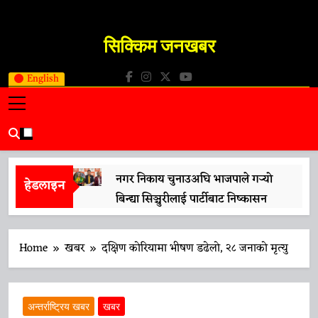
Skip
to
सिक्किम जनखबर
content
Sikkim JanKhabar
English
नगर निकाय चुनाउअघि भाजपाले गर्‍यो
हेडलाइन
बिन्द्या सिञ्चुरीलाई पार्टीबाट निष्कासन
13 April 2026
मुख्यमन्त्री प्रेमसिंह तामाङले गरे ‘नारी
Home
खबर
दक्षिण कोरियामा भीषण डढेलो, २८ जनाको मृत्यु
शक्ति वन्दन अधिनियम’लाई समर्थन
13 April 2026
प्रधानमन्त्री मोदीको भ्रमणको तयारीलाई
अन्तर्राष्ट्रिय खबर
खबर