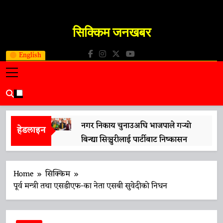
Skip
to
सिक्किम जनखबर
content
Sikkim JanKhabar
English
नगर निकाय चुनाउअघि भाजपाले गर्‍यो
हेडलाइन
बिन्द्या सिञ्चुरीलाई पार्टीबाट निष्कासन
13 April 2026
मुख्यमन्त्री प्रेमसिंह तामाङले गरे ‘नारी
Home
सिक्किम
शक्ति वन्दन अधिनियम’लाई समर्थन
पूर्व मन्त्री तथा एसडीएफ-का नेता एसबी सुवेदीको निधन
13 April 2026
प्रधानमन्त्री मोदीको भ्रमणको तयारीलाई