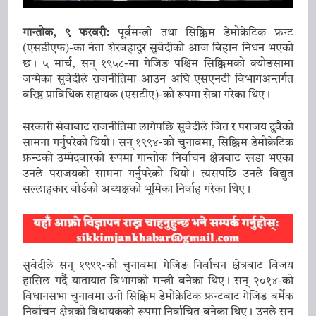
शिष्टाचार भेट
10 January 2026
मुख्यमन्त्री प्रेमसिंह तामाङले गरे नयाँ
गान्तोक, ९ फरवरी:
पूर्वमन्त्री तथा सिक्किम डेमोक्रेटिक फ्रन्ट
दिल्लीमा भाजपा राष्ट्रिय कार्यकारी अध्यक्ष
(एसडीएफ)-का नेता शेरबहादुर सुवेदीको आज बिहान निधन भएको
नितिन नवीनसँग भेट
10 January 2026
छ। ५ मार्च, सन् १९५८-मा गेजिङ पश्चिम सिक्किमको क्योङसामा
मुख्यमन्त्री तामाङले गरे केन्द्रीय कानुन
जन्मेका सुवेदीले राजनीतिमा आउन अघि एसएनटी विभागअन्तर्गत
वरिष्ठ प्राविधिक सहायक (एसटीए)-को रूपमा सेवा गरेका थिए।
तथा न्याय राज्यमन्त्री अर्जुन राम
मेघवालसँग नयाँ भेट
10 January 2026
सरकारी सेवाबाट राजनीतिमा लागेपछि सुवेदीले जित र पराजय दुवैको
सामना गर्नुपरेको थियो। सन् १९९४-को चुनावमा, सिक्किम डेमोक्रेटिक
फ्रन्टको उम्मेदवारको रूपमा गान्तोक निर्वाचन क्षेत्रबाट खडा भएका
उनले पराजयको सामना गर्नुपरेको थियो। त्यसपछि उनले विद्युत
सल्लाहकार बोर्डको अध्यक्षको भूमिका निर्वाह गरेका थिए।
सुवेदीले सन् १९९९-को चुनावमा गेजिङ निर्वाचन क्षेत्रबाट विजय
हासिल गर्दै यातायात विभागको मन्त्री बनेका थिए। सन् २०१४-को
विधानसभा चुनावमा उनी सिक्किम डेमोक्रेटिक फ्रन्टबाट गेजिङ बर्मेक
निर्वाचन क्षेत्रको विधायकको रूपमा निर्वाचित बनेका थिए। उनले सन्