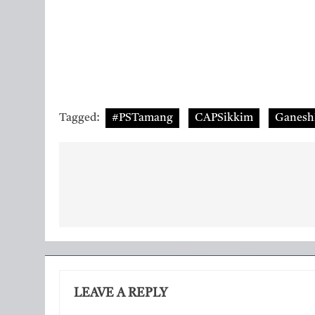
Tagged:
#PSTamang
CAPSikkim
Ganesh
Post
navigation
LEAVE A REPLY