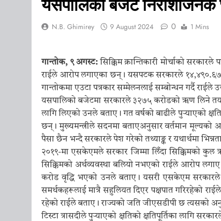
एसकेएमको १४औँ स्थापन
यसपालिको बजेट निराशाजनक छ,
12 January 2026
0
N.B. Ghimirey
9 August 2024
1 Mins
मुख्यमन्त्री तामाङले 
11 January 2026
मुख्यमन्त्री तामाङले गर
गान्तोक, ९ अगस्ट:
सिक्किम क्रान्तिकारी मोर्चाको सरकार
10 January 2026
राईले आरोप लगाएका छन्। यसपटक सरकारले १४,४९०.६७ करोड
मुख्यमन्त्री प्रेमसिंह 
गान्तोकमा एउटा पत्रकार सम्मेलनलाई सम्बोन्धन गर्दै राईले उ
10 January 2026
यसपालिको बजेटमा सरकारले ३२७५ करोडको ऋण लिने तय गरेको ज
मुख्यमन्त्री तामाङले गरे
लागि लिएको उनले बताए। गत वर्षको बाढीले पुऱ्याएको क्षत
10 January 2026
छन्। मुख्यमन्त्रीले सदनमा बताएअनुसार वर्तमान मूल्यको आ
पैसा छैन भन्दै सरकारले पेश गरेको तथ्याङ्क र यथार्थमा भिन्
२०१९-मा एसकेएमले सरकार जिम्मा लिँदा सिक्किमको कुल ऋ
सिक्किमको अर्थव्यवस्था बलियो नभएको राईले आरोप लगाए। व
करोड वृद्धि भएको उनले बताए। यसरी एसकेएम सरकारले
समर्थकहरूलाई मात्रै सहुलियत दिएर पक्षपात गरिरहेको राईल
रहेको राईले बताए। राज्यको जति जीएसडीपी छ त्यसको अनुप
टिस्टा त्रासदीले पुऱ्याएको क्षतिको क्षतिपूर्तिका लागि स