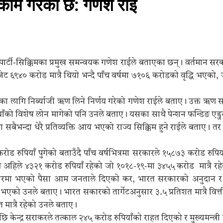
ङ गाउँमा आइस हकी सुरु गरिने
ाम गरेको छ: गणेश राई
nuary 2026
पार्टी-सिक्किमका प्रमुख समन्वयक गणेश राईले बताएका छन्। वर्तमान स
 करोड मात्रै थियो भन्दै पाँच वर्षमा ७१०६ करोडको वृद्धि भएको, जु
गि निर्ब्याजी ऋण लिने निर्णय गरेको गणेश राईले बताए। उक्त ऋण सरकारले
याँको विशेष लोन मागेको पनि उनले बताए। यसका साथै पेन्शन फन्डिङ एड्ज
बैभन्दा धेरै प्रतिव्यक्ति आय भएको राज्य सिक्किम हुने राईले बताए। तर
 रुपियाँ पुगेको बताउँदै पाँच वर्षभित्रमा सरकारले १५८७३ करोड रुप
अहिले ४३२१ करोड रुपियाँ रहेको जो १०१८-१९-मा ३४५५ करोड मात्रै रहेको
रकारमा भएको पैसा आम जनताले दिएको कर, भारत सरकारको अनुदान र
ो उनले बताए। भारत सकारको तार्गेटअनुसार ३.५ प्रतिशत मात्रै वित्तीय घ
मात्रै रहेको उनले बताए।
दीपछि केन्द्र सराकरले तत्काल २४५ करोड रुपियाँको राहत दिएको र मुख्यमन्