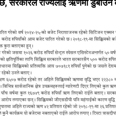
ा दिवसको तयारीबारे दोस्रो समन्वय बैठक सम्पन्न
नाथा
 सरकारले राज्यलाई ऋणमा डुबाउने क
11 Ja
जनाए प्रि–बजेट बैठकमा सहभागी, राज्यका विकास प्राथमिकतामाथि जोड
े नयाँ दिल्लीमा उपराष्ट्रपति सीपी राधाकृष्णनसँग शिष्टाचार भेट
ले पारित गरेको वर्ष २०२४-२५-को बजेट निराशाजनक रहेको सिटिजन एक्सन 
 रुपियाँको आम बजेट पारित गरेको छ। २०१८-१९-मा सिक्किमको बजेट ६९४०
तामाङले गरे नयाँ दिल्लीमा भाजपा राष्ट्रिय कार्यकारी अध्यक्ष नितिन नवीनसँग भेट
क्त कुरा बताएका हुन्।
समा १०२६ करोड रुपियाँ सेन्ट्रल स्पेसल एसिस्टेनअन्तर्गत ५० वर्षका ला
 केन्द्रीय कानुन तथा न्याय राज्यमन्त्री अर्जुन राम मेघवालसँग नयाँ भेट
िको क्षतिपूर्तिका लागि सिक्किम सरकारले भारत सरकारसँग ५०० करोड रुपि
धारमा सिक्किमको प्रतिव्यक्ति आय ७०७१८१ रुपियाँ पुगेको छ जसले देशमा स
नता रहेको उनले बताए।
ण ६५०७ करोड रहेको तर अहिले सिक्किमको ऋणमा वृद्धि भएर २२३८० करोड
िभिन्न सार्वजानिक क्षेत्र उपक्रमहरूलाई ग्यारेणटी दिएर लिएको कुल ऋण 
 पाँच वर्षमा कुल १६७४९ करोड रुपियाँ ऋण लिएको राईले बताए। स
े आरोप लगाएका छन्। सिक्किमको जीएसडीपी पनि महंगाईको कारण वृद्धि भएक
ातमा अहिले राज्यको ऋण ४२ प्रतिशत रहेको जो २०१८-१९-मा २६ प्रतिशत 
रकारले कुनै कार्यक्रम यो बजेटमा नबताएको राईले आरोप लगाए। टिस्टा त्रास