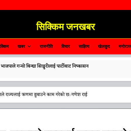
सिक्किम जनखबर
Sikkim JanKhabar
क्किम
खबर
राजनीति
विचार
साहित्य
खेलकुद
मनोरञ्
पाले गर्‍यो बिन्द्या सिञ्चुरीलाई पार्टीबाट निष्कासन
 तामाङले गरे ‘नारी शक्ति वन्दन अधिनियम’लाई समर्थन
े राज्यलाई ऋणमा डुबाउने काम गरेको छ: गणेश राई
्रमणको तयारीलाई लिएर मुख्यमन्त्री तामाङको अध्यक्षतामा समीक्षा बैठक सम्पन्न
ँग विवाहित महिलाका सन्तानलाई सीओआई नदिने नीति कायम