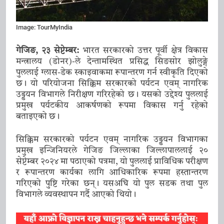
शिष्टाचार भेट
10 January 2026
मुख्यमन्त्री प्रेमसिंह तामाङले गरे नयाँ
दिल्लीमा भाजपा राष्ट्रिय कार्यकारी अध्यक्ष
Image: TourMyIndia
नितिन नवीनसँग भेट
10 January 2026
गेजिङ, २३ सेप्टेम्बर:
भारत सरकारको उत्तर पूर्वी क्षेत्र विकास
मुख्यमन्त्री तामाङले गरे केन्द्रीय कानुन
मन्त्रालय (डोनर)-ले देन्तामस्थित प्रसिद्ध सिङसोर झोलुङ्गे
तथा न्याय राज्यमन्त्री अर्जुन राम
पुललाई ग्लास-डेक स्काइवाकमा रूपान्तरण गर्न स्वीकृति दिएको
मेघवालसँग नयाँ भेट
छ। यो परियोजना सिक्किम सरकारको पर्यटन एवम् नागरिक
10 January 2026
उड्डयन विभागले निरीक्षण गरिरहेको छ। यसको उद्देश्य पुललाई
प्रमुख पर्यटकीय आकर्षणको रूपमा विकास गर्नु रहेको
बताइएको छ।
सिक्किम सरकारको पर्यटन एवम् नागरिक उड्डयन विभागका
प्रमुख इन्जिनियरले गेजिङ जिल्लाका जिल्लापाललाई २०
सेप्टेम्बर २०२४ मा पठाएको पत्रमा, यो पुललाई प्राविधिक परीक्षण
र रूपान्तरण कार्यका लागि आधिकारिक रूपमा हस्तान्तरण
गरिएको पुष्टि गरेका छन्। यसअघि यो पुल सडक तथा पुल
विभागले व्यवस्थापन गर्दै आएको थियो।