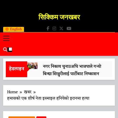
Skip
to
सिक्किम जनखबर
content
Sikkim JanKhabar
English
नगर निकाय चुनाउअघि भाजपाले गर्‍यो
हेडलाइन
बिन्द्या सिञ्चुरीलाई पार्टीबाट निष्कासन
13 April 2026
मुख्यमन्त्री प्रेमसिंह तामाङले गरे ‘नारी
Home
खबर
शक्ति वन्दन अधिनियम’लाई समर्थन
हमासको एक शीर्ष नेता इस्माइल हनियेको इरानमा हत्या
13 April 2026
प्रधानमन्त्री मोदीको भ्रमणको तयारीलाई