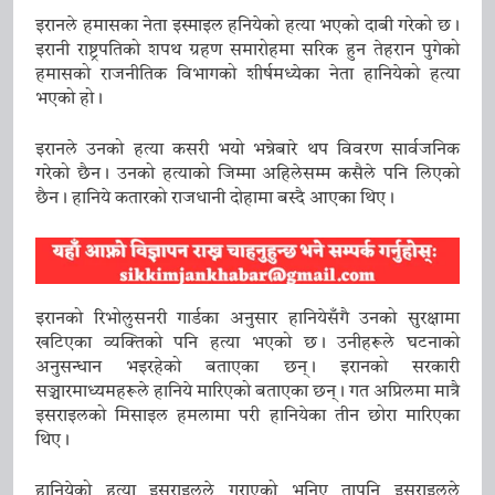
शिष्टाचार भेट
10 January 2026
मुख्यमन्त्री प्रेमसिंह तामाङले गरे नयाँ
इरानले हमासका नेता इस्माइल हनियेको हत्या भएको दाबी गरेको छ।
इरानी राष्ट्रपतिको शपथ ग्रहण समारोहमा सरिक हुन तेहरान पुगेको
दिल्लीमा भाजपा राष्ट्रिय कार्यकारी अध्यक्ष
हमासको राजनीतिक विभागको शीर्षमध्येका नेता हानियेको हत्या
नितिन नवीनसँग भेट
10 January 2026
भएको हो।
मुख्यमन्त्री तामाङले गरे केन्द्रीय कानुन
तथा न्याय राज्यमन्त्री अर्जुन राम
इरानले उनको हत्या कसरी भयो भन्नेबारे थप विवरण सार्वजनिक
गरेको छैन। उनको हत्याको जिम्मा अहिलेसम्म कसैले पनि लिएको
मेघवालसँग नयाँ भेट
10 January 2026
छैन। हानिये कतारको राजधानी दोहामा बस्दै आएका थिए।
इरानको रिभोलुसनरी गार्डका अनुसार हानियेसँगै उनको सुरक्षामा
खटिएका व्यक्तिको पनि हत्या भएको छ। उनीहरूले घटनाको
अनुसन्धान भइरहेको बताएका छन्। इरानको सरकारी
सञ्चारमाध्यमहरूले हानिये मारिएको बताएका छन्। गत अप्रिलमा मात्रै
इसराइलको मिसाइल हमलामा परी हानियेका तीन छोरा मारिएका
थिए।
हानियेको हत्या इसराइलले गराएको भनिए तापनि इसराइलले