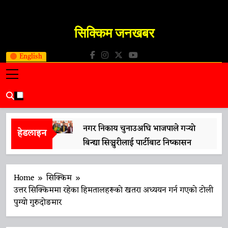
Skip
to
सिक्किम जनखबर
content
Sikkim JanKhabar
English
नगर निकाय चुनाउअघि भाजपाले गर्‍यो
हेडलाइन
बिन्द्या सिञ्चुरीलाई पार्टीबाट निष्कासन
13 April 2026
मुख्यमन्त्री प्रेमसिंह तामाङले गरे ‘नारी
Home
सिक्किम
शक्ति वन्दन अधिनियम’लाई समर्थन
उत्तर सिक्किममा रहेका हिमतालहरूको खतरा अध्ययन गर्न गएको टोली
पुग्यो गुरुदोङमार
13 April 2026
प्रधानमन्त्री मोदीको भ्रमणको तयारीलाई