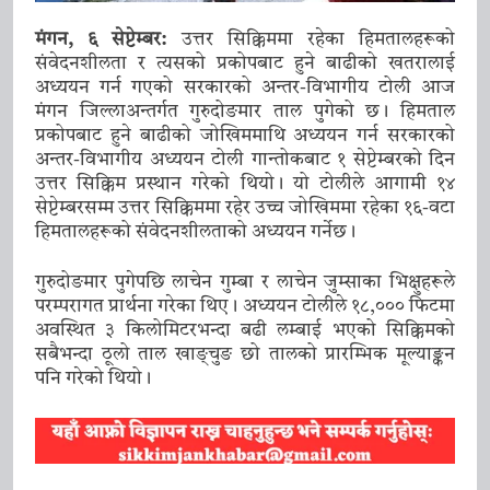
शिष्टाचार भेट
10 January 2026
मुख्यमन्त्री प्रेमसिंह तामाङले गरे नयाँ
मंगन, ६ सेप्टेम्बर:
उत्तर सिक्किममा रहेका हिमतालहरूको
दिल्लीमा भाजपा राष्ट्रिय कार्यकारी अध्यक्ष
संवेदनशीलता र त्यसको प्रकोपबाट हुने बाढीको खतरालाई
नितिन नवीनसँग भेट
अध्ययन गर्न गएको सरकारको अन्तर-विभागीय टोली आज
10 January 2026
मंगन जिल्लाअन्तर्गत गुरुदोङमार ताल पुगेको छ। हिमताल
मुख्यमन्त्री तामाङले गरे केन्द्रीय कानुन
प्रकोपबाट हुने बाढीको जोखिममाथि अध्ययन गर्न सरकारको
तथा न्याय राज्यमन्त्री अर्जुन राम
अन्तर-विभागीय अध्ययन टोली गान्तोकबाट १ सेप्टेम्बरको दिन
मेघवालसँग नयाँ भेट
10 January 2026
उत्तर सिक्किम प्रस्थान गरेको थियो। यो टोलीले आगामी १४
सेप्टेम्बरसम्म उत्तर सिक्किममा रहेर उच्च जोखिममा रहेका १६-वटा
हिमतालहरूको संवेदनशीलताको अध्ययन गर्नेछ।
गुरुदोङमार पुगेपछि लाचेन गुम्बा र लाचेन जुम्साका भिक्षुहरूले
परम्परागत प्रार्थना गरेका थिए। अध्ययन टोलीले १८,००० फिटमा
अवस्थित ३ किलोमिटरभन्दा बढी लम्बाई भएको सिक्किमको
सबैभन्दा ठूलो ताल खाङ्चुङ छो तालको प्रारम्भिक मूल्याङ्कन
पनि गरेको थियो।